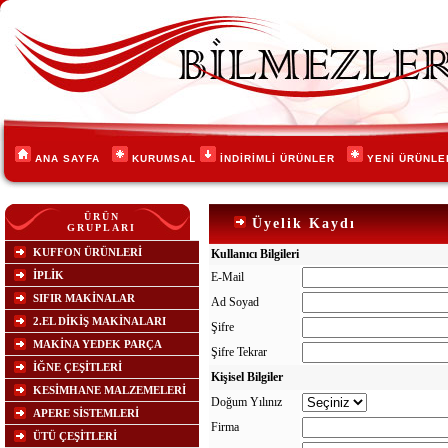
ANA SAYFA
KURUMSAL
İNDİRİMLİ ÜRÜNLER
YENİ ÜRÜNL
ÜRÜN
Üyelik Kaydı
GRUPLARI
KUFFON ÜRÜNLERİ
Kullanıcı Bilgileri
İPLİK
E-Mail
SIFIR MAKİNALAR
Ad Soyad
2.EL DİKİŞ MAKİNALARI
Şifre
MAKİNA YEDEK PARÇA
Şifre Tekrar
İĞNE ÇEŞİTLERİ
Kişisel Bilgiler
KESİMHANE MALZEMELERİ
Doğum Yılınız
APERE SİSTEMLERİ
Firma
ÜTÜ ÇEŞİTLERİ