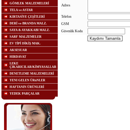
GÖMLEK MALZEMELERİ
Adres
TELA ve ASTAR
Telefon
KIRTASİYE ÇEŞİTLERİ
DERİ ve BRANDA MALZ.
GSM
SAYA & AYAKKABI MALZ.
Güvenlik Kodu
SARF MALZEMELER
EV TİPİ DİKİŞ MAK.
AKSESUAR
HIRDAVAT
LEKE
ÇIKARICILAR/KİMYASALLAR
DENETLEME MALZEMELERİ
YENI GELEN ÜRüNLER
HAFTANIN ÜRÜNLERİ
YEDEK PARÇALAR