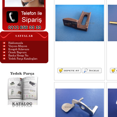
SAYFALAR
Hakkımızda
Vizyon-Misyon
Kosgeb Kılavuzu
Örnek Başvuru
Banka Hesap No
Yedek Parça Katalogları