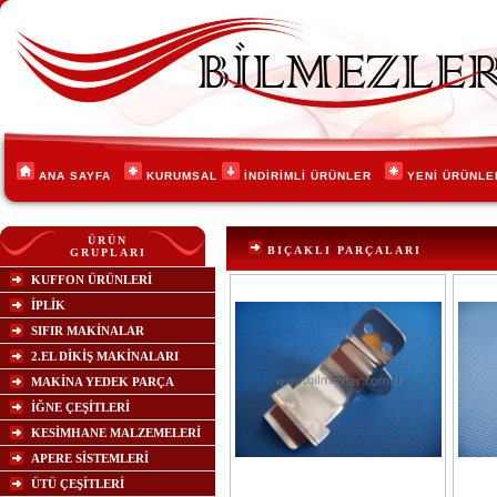
ANA SAYFA
KURUMSAL
İNDİRİMLİ ÜRÜNLER
YENİ ÜRÜNL
ÜRÜN
BIÇAKLI PARÇALARI
GRUPLARI
KUFFON ÜRÜNLERİ
İPLİK
SIFIR MAKİNALAR
2.EL DİKİŞ MAKİNALARI
MAKİNA YEDEK PARÇA
İĞNE ÇEŞİTLERİ
KESİMHANE MALZEMELERİ
APERE SİSTEMLERİ
ÜTÜ ÇEŞİTLERİ