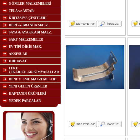
GÖMLEK MALZEMELERİ
TELA ve ASTAR
KIRTASİYE ÇEŞİTLERİ
DERİ ve BRANDA MALZ.
SAYA & AYAKKABI MALZ.
SARF MALZEMELER
EV TİPİ DİKİŞ MAK.
AKSESUAR
HIRDAVAT
LEKE
ÇIKARICILAR/KİMYASALLAR
DENETLEME MALZEMELERİ
YENI GELEN ÜRüNLER
HAFTANIN ÜRÜNLERİ
YEDEK PARÇALAR