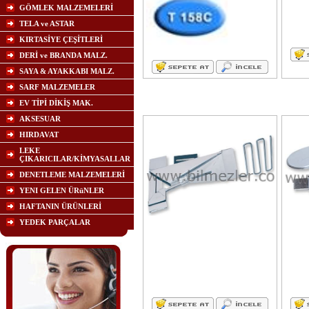
GÖMLEK MALZEMELERİ
TELA ve ASTAR
KIRTASİYE ÇEŞİTLERİ
DERİ ve BRANDA MALZ.
SAYA & AYAKKABI MALZ.
SARF MALZEMELER
EV TİPİ DİKİŞ MAK.
AKSESUAR
HIRDAVAT
LEKE
ÇIKARICILAR/KİMYASALLAR
DENETLEME MALZEMELERİ
YENI GELEN ÜRüNLER
HAFTANIN ÜRÜNLERİ
YEDEK PARÇALAR