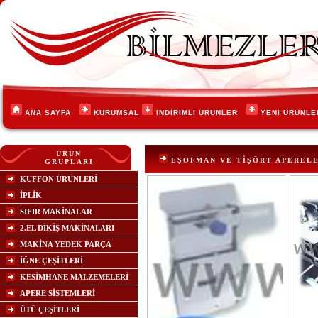
ANA SAYFA
KURUMSAL
İNDİRİMLİ ÜRÜNLER
YENİ ÜRÜNL
ÜRÜN
EŞOFMAN VE TİŞÖRT APEREL
GRUPLARI
KUFFON ÜRÜNLERİ
İPLİK
SIFIR MAKİNALAR
2.EL DİKİŞ MAKİNALARI
MAKİNA YEDEK PARÇA
İĞNE ÇEŞİTLERİ
KESİMHANE MALZEMELERİ
APERE SİSTEMLERİ
ÜTÜ ÇEŞİTLERİ