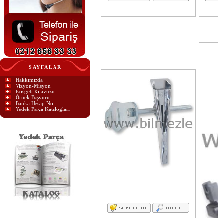
SAYFALAR
Hakkımızda
Vizyon-Misyon
Kosgeb Kılavuzu
Örnek Başvuru
Banka Hesap No
Yedek Parça Katalogları