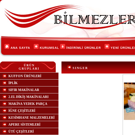
ANA SAYFA
KURUMSAL
İNDİRİMLİ ÜRÜNLER
YENİ ÜRÜNL
ÜRÜN
SINGER
GRUPLARI
KUFFON ÜRÜNLERİ
İPLİK
SIFIR MAKİNALAR
2.EL DİKİŞ MAKİNALARI
MAKİNA YEDEK PARÇA
İĞNE ÇEŞİTLERİ
KESİMHANE MALZEMELERİ
APERE SİSTEMLERİ
ÜTÜ ÇEŞİTLERİ