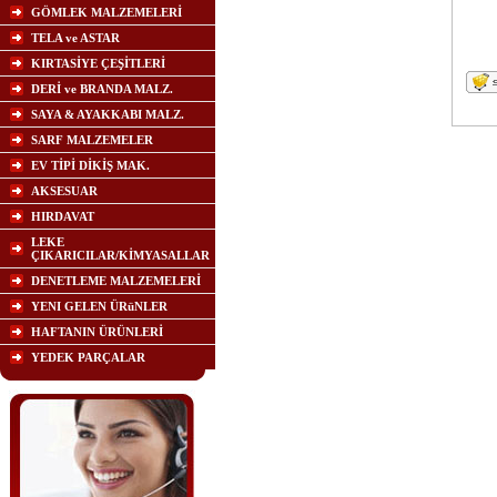
GÖMLEK MALZEMELERİ
TELA ve ASTAR
KIRTASİYE ÇEŞİTLERİ
DERİ ve BRANDA MALZ.
SAYA & AYAKKABI MALZ.
SARF MALZEMELER
EV TİPİ DİKİŞ MAK.
AKSESUAR
HIRDAVAT
LEKE
ÇIKARICILAR/KİMYASALLAR
DENETLEME MALZEMELERİ
YENI GELEN ÜRüNLER
HAFTANIN ÜRÜNLERİ
YEDEK PARÇALAR