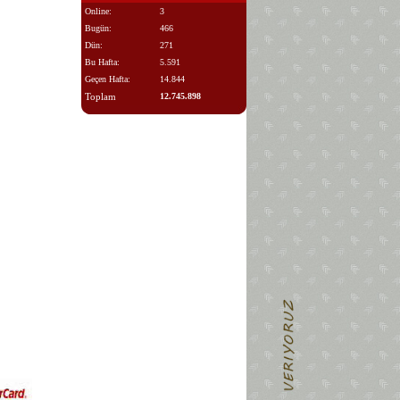
Online:
3
Bugün:
466
Dün:
271
Bu Hafta:
5.591
Geçen Hafta:
14.844
Toplam
12.745.898