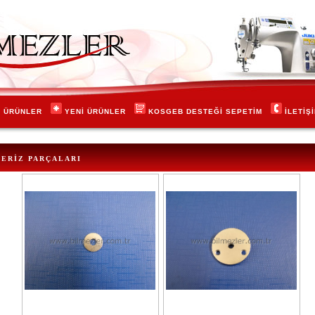
İ ÜRÜNLER
YENİ ÜRÜNLER
KOSGEB DESTEĞİ
SEPETİM
İLETİŞ
ERİZ PARÇALARI