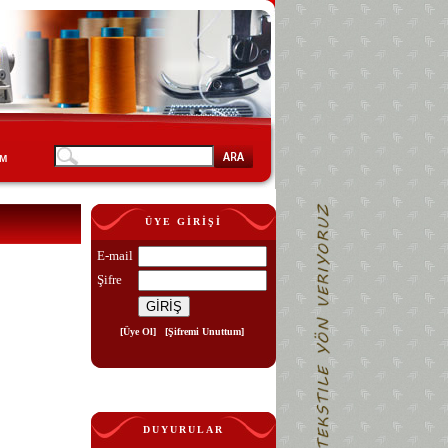
İM
ÜYE GİRİŞİ
E-mail
Şifre
[Üye Ol]
[Şifremi Unuttum]
DUYURULAR