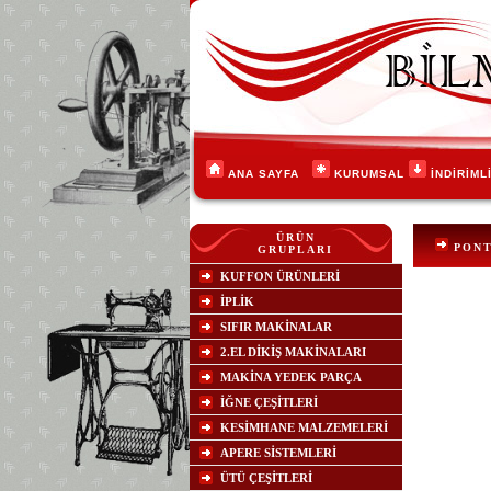
ANA SAYFA
KURUMSAL
İNDİRİML
ÜRÜN
PONT
GRUPLARI
KUFFON ÜRÜNLERİ
İPLİK
SIFIR MAKİNALAR
2.EL DİKİŞ MAKİNALARI
MAKİNA YEDEK PARÇA
İĞNE ÇEŞİTLERİ
KESİMHANE MALZEMELERİ
APERE SİSTEMLERİ
ÜTÜ ÇEŞİTLERİ