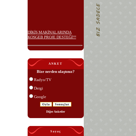
DİKİŞ MAKİNALARINDA
KOSGEB PROJE DESTEĞİ!!!
ANKET
Bize nerden ulaştınız?
Radyo/TV
Dergi
Google
Diğer Anketler
Sayaç