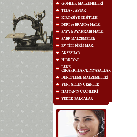
GÖMLEK MALZEMELERİ
TELA ve ASTAR
KIRTASİYE ÇEŞİTLERİ
DERİ ve BRANDA MALZ.
SAYA & AYAKKABI MALZ.
SARF MALZEMELER
EV TİPİ DİKİŞ MAK.
AKSESUAR
HIRDAVAT
LEKE
ÇIKARICILAR/KİMYASALLAR
DENETLEME MALZEMELERİ
YENI GELEN ÜRüNLER
HAFTANIN ÜRÜNLERİ
YEDEK PARÇALAR