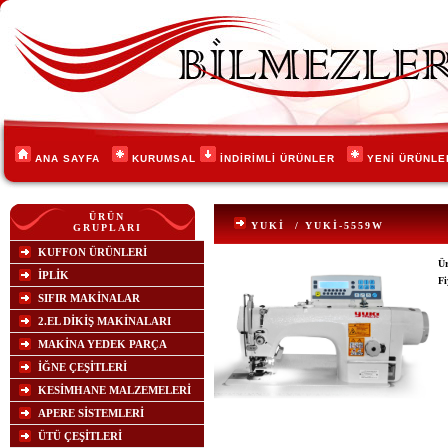
ANA SAYFA
KURUMSAL
İNDİRİMLİ ÜRÜNLER
YENİ ÜRÜNL
ÜRÜN
YUKİ
/ YUKİ-5559W
GRUPLARI
KUFFON ÜRÜNLERİ
Ü
İPLİK
Fi
SIFIR MAKİNALAR
2.EL DİKİŞ MAKİNALARI
MAKİNA YEDEK PARÇA
İĞNE ÇEŞİTLERİ
KESİMHANE MALZEMELERİ
APERE SİSTEMLERİ
ÜTÜ ÇEŞİTLERİ