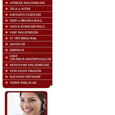
GÖMLEK MALZEMELERİ
TELA ve ASTAR
KIRTASİYE ÇEŞİTLERİ
DERİ ve BRANDA MALZ.
SAYA & AYAKKABI MALZ.
SARF MALZEMELER
EV TİPİ DİKİŞ MAK.
AKSESUAR
HIRDAVAT
LEKE
ÇIKARICILAR/KİMYASALLAR
DENETLEME MALZEMELERİ
YENI GELEN ÜRüNLER
HAFTANIN ÜRÜNLERİ
YEDEK PARÇALAR